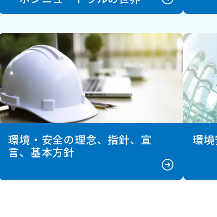
環境・安全の理念、指針、宣
環境
言、基本方針