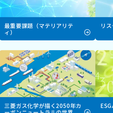
最重要課題（マテリアリテ
リス
ィ）
三菱ガス化学が描く2050年カ
ES
ーボンニュートラルの世界