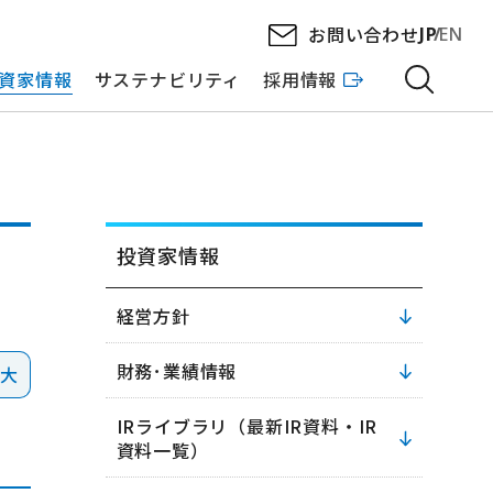
お問い合わせ
JP
EN
資家情報
サステナビリティ
採用情報
投資家情報
経営方針
財務･業績情報
拡大
IRライブラリ（最新IR資料・IR
資料一覧）