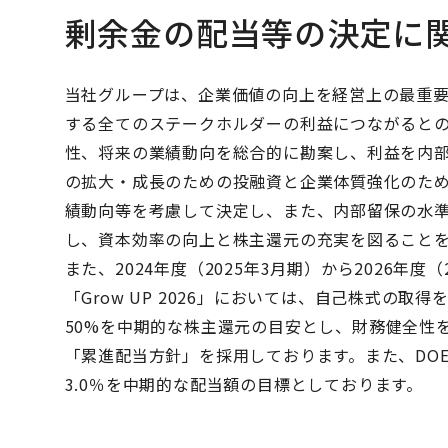
剰余金の配当等の決定に
当社グループは、企業価値の向上を経営上の最重
する全てのステークホルダーの利益につながると
性、将来の業績動向を総合的に勘案し、利益を内
の拡大・成長のための投融資と企業体質強化のた
績動向等を考慮して決定し、また、内部留保の水
し、資本効率の向上と株主還元の充実を図ること
また、2024年度（2025年3月期）から2026年
「Grow UP 2026」においては、自己株式の
50%を中期的な株主還元の目安とし、財務健全性
「累進配当方針」を採用しております。また、DO
3.0％を中期的な配当額の目標としております。