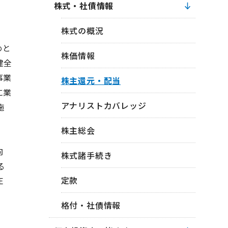
株式・社債情報
株式の概況
めと
株価情報
健全
事業
株主還元・配当
に業
アナリストカバレッジ
施
株主総会
向
株式諸手続き
る
定款
E
格付・社債情報