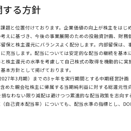
関する方針
要課題と位置付けております。企業価値の向上が株主をはじ
の考えに基づき、今後の事業展開のための投融資計画、財務
部留保と株主還元にバランスよく配分します。内部留保は、
めに充当します。配当については安定的な配当の継続を基本
準と株主還元の水準を考慮して自己株式の取得を機動的に実
を基本方針として掲げております。
度（2027年3月期）までの3ヶ年を実行期間とする中期経営計画
取得を含めた親会社株主に帰属する当期純利益に対する総還元性
を損なわない限り減配は避けつつ累進的な配当政策を志向す
E（自己資本配当率）についても、配当水準の指標とし、DO