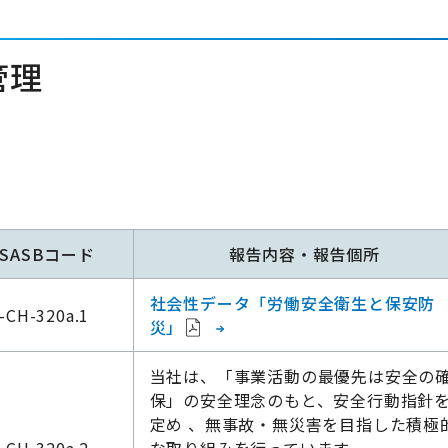
管理
SASBコード
報告内容・報告個所
社会性データ「労働安全衛生と保安防
-CH-320a.1
災」
当社は、「事業活動の最優先は安全の
保」の安全理念のもと、安全行動指針
定め 、無事故・無災害を目指した積極