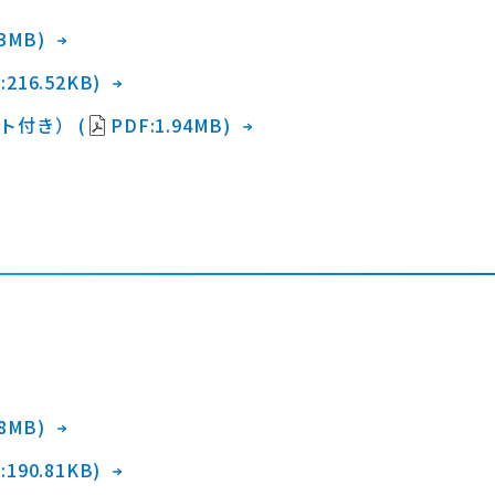
53MB)
:216.52KB)
ト付き） (
PDF:1.94MB)
48MB)
:190.81KB)