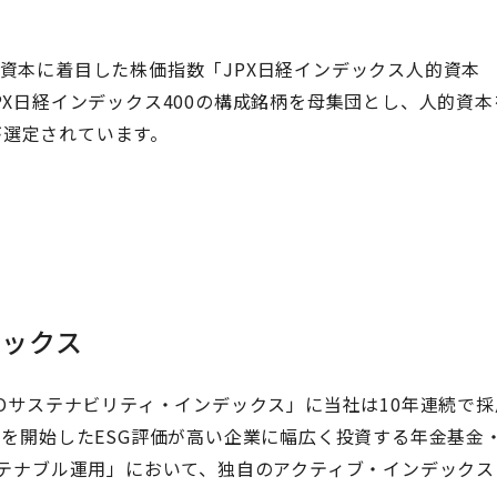
0
的資本に着目した株価指数「JPX日経インデックス人的資本
PX日経インデックス400の構成銘柄を母集団とし、人的資本
が選定されています。
デックス
POサステナビリティ・インデックス」に当社は10年連続で採
用を開始したESG評価が高い企業に幅広く投資する年金基金
ステナブル運用」において、独自のアクティブ・インデックス