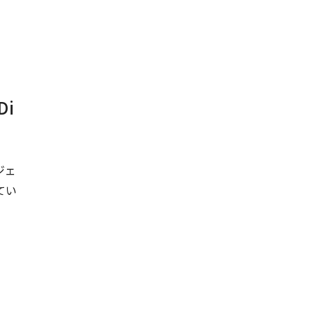
Di
ジェ
てい