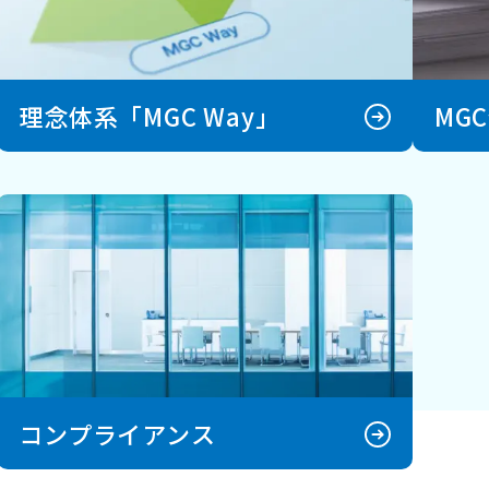
理念体系「MGC Way」
MG
コンプライアンス