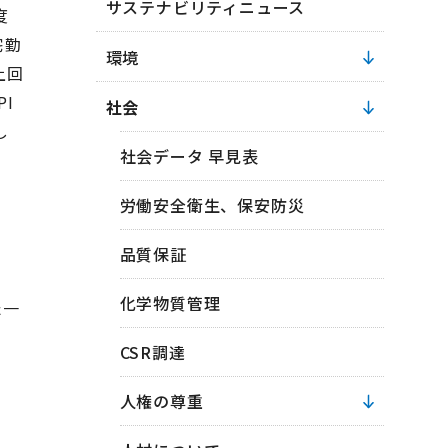
サステナビリティニュース
度
宅勤
環境
上回
I
社会
し
社会データ 早見表
労働安全衛生、保安防災
品質保証
化学物質管理
た一
CSR調達
人権の尊重