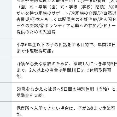
診断や予防接種での取得も可）/④子供の養育（入
（園）式・卒業（園）式・学級（学校）閉鎖）/⑤
がいを持つ家族のサポート/⑥家族の介護/⑦自然災
害罹災/⑧本人もしくは配偶者の不妊治療/⑨人間ド
ックの受診/⑩ボランティア活動への参加/⑪ドナー
提供のための入通院
小学6年生以下の子の世話をする目的で、年間20日
まで休暇取得可能。
介護が必要な家族のために、家族1人につき年間5
まで、2人以上の場合は年間10日まで休暇取得可
能。
50歳をむかえた社員へ5日間の特別休暇（有給）と
奨励金を支給。
保育所へ入所できない場合は、子が2歳まで休業可
能。