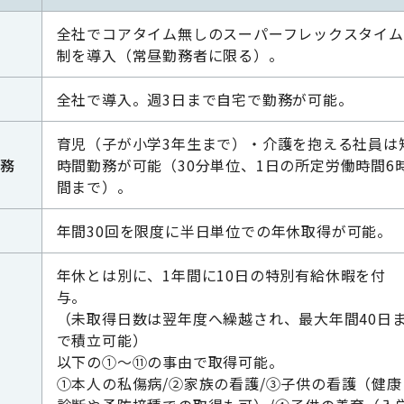
全社でコアタイム無しのスーパーフレックスタイム
制を導入（常昼勤務者に限る）。
全社で導入。週3日まで自宅で勤務が可能。
育児（子が小学3年生まで）・介護を抱える社員は
務
時間勤務が可能（30分単位、1日の所定労働時間6
間まで）。
年間30回を限度に半日単位での年休取得が可能。
年休とは別に、1年間に10日の特別有給休暇を付
与。
（未取得日数は翌年度へ繰越され、最大年間40日
で積立可能）
以下の①～⑪の事由で取得可能。
①本人の私傷病/②家族の看護/③子供の看護（健康