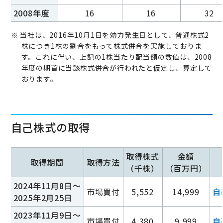
2008年度
16
16
32
※ 当社は、2016年10月1日を効力発生日として、普通株式2
株につき1株の割合をもって株式併合を実施しておりま
す。これに伴い、上記の1株当たり配当額の数値は、2008
年度の期首に当該株式併合が行われたと仮定し、算定して
おります。
自己株式の取得
取得株式
金額
取得期間
取得方法
（千株）
（百万円）
2024年11月8日～
市場買付
5,552
14,999
自
2025年2月25日
2023年11月9日～
市場買付
4,380
9,999
自