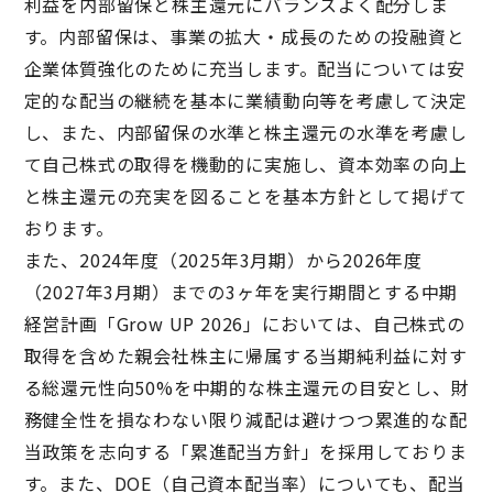
利益を内部留保と株主還元にバランスよく配分しま
す。内部留保は、事業の拡大・成長のための投融資と
企業体質強化のために充当します。配当については安
定的な配当の継続を基本に業績動向等を考慮して決定
し、また、内部留保の水準と株主還元の水準を考慮し
て自己株式の取得を機動的に実施し、資本効率の向上
と株主還元の充実を図ることを基本方針として掲げて
おります。
また、2024年度（2025年3月期）から2026年度
（2027年3月期）までの3ヶ年を実行期間とする中期
経営計画「Grow UP 2026」においては、自己株式の
取得を含めた親会社株主に帰属する当期純利益に対す
る総還元性向50%を中期的な株主還元の目安とし、財
務健全性を損なわない限り減配は避けつつ累進的な配
当政策を志向する「累進配当方針」を採用しておりま
す。また、DOE（自己資本配当率）についても、配当