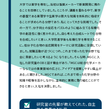
大学では薬学を専攻し、当初は製薬メーカーで新薬開発に携わ
ることを目標としていました。ところが、講義を重ねる中で、薬学
の基盤である薬理学や生薬学は膨大な知識を体系的に吸収す
ることが求められる分野であり、私にとって大きな挑戦でした。そ
の一方で、分子同士の反応をパズルのように組み立てる有機化
学の創造性に強く惹かれました。自ら考えた合成ルートで化合物
を合成したい！と思い、大学院進学後も有機化学を専攻すること
に。低分子化合物の反応開発をテーマに研究活動に没頭してい
ました。就職活動が近づくにつれ、これまで培った化学分野で社
会に貢献したいと考えるようになりました。そんな時、MGCに入
社した研究室のOBと話す機会があり、「MGCは総合化学メーカ
ーならではの事業領域の広さと、アイデアを提案しやすい風土が
ある」と聞きました。MGCであれば、これまで培った化学分野の
知識や経験を活かしながら、主体的に業務に取り組むことがで
きると思い、入社を決意しました。
研究室の先輩が教えてくれた、自主