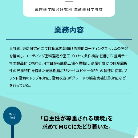
医歯薬学総合研究科 生命薬科学専攻
業務内容
入社後、東京研究所にて自動車内装向け高機能コーティングフィルムの開発
を担当し、コーティング塗料選定や塗工プロセス条件検討を通じて、担当テー
マの製品化に携わる。4年目から鹿島工場へ異動し、高屈折性かつ低複屈折
性の光学特性を備えた光学樹脂ポリマー「ユピゼータEP」の製造に従事。プ
ラント設備のトラブル対応、設備改造、新グレードの製造実機試作対応など
を行っている。
Major
「自主性が尊重される環境」を
field
求めてMGCにたどり着いた。