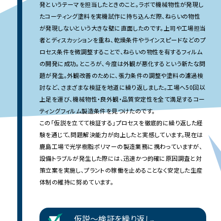
発というテーマを担当したときのこと。ラボで機械物性が発現し
たコーティング塗料を実機試作に持ち込んだ際、ねらいの物性
が発現しないという大きな壁に直面したのです。上司や工場担当
者とディスカッションを重ね、乾燥条件やラインスピードなどのプ
ロセス条件を微調整することで、ねらいの物性を有するフィルム
の開発に成功。ところが、今度は外観が悪化するという新たな問
題が発生。外観改善のために、張力条件の調整や塗料の濾過検
討など、さまざまな検証を地道に繰り返しました。工場へ50回以
上足を運び、機械物性・良外観・品質安定性を全て満足するコー
ティングフィルム製造条件を見つけたのです。
この「仮説を立てて検証する」プロセスを徹底的に繰り返した経
験を通じて、問題解決能力が向上したと実感しています。現在は
鹿島工場で光学樹脂ポリマーの製造業務に携わっていますが、
設備トラブルが発生した際には、迅速かつ的確に原因調査と対
策立案を実施し、プラントの稼働を止めることなく安定した生産
体制の維持に努めています。
仮説〜検証を繰り返し、