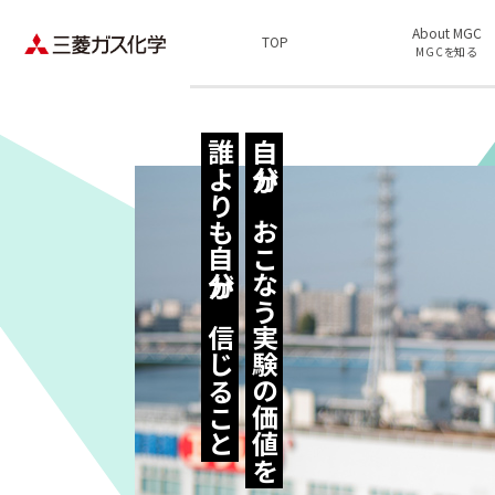
About MGC
TOP
MGCを知る
誰よりも自分が信じること
自分がおこなう実験の価値を