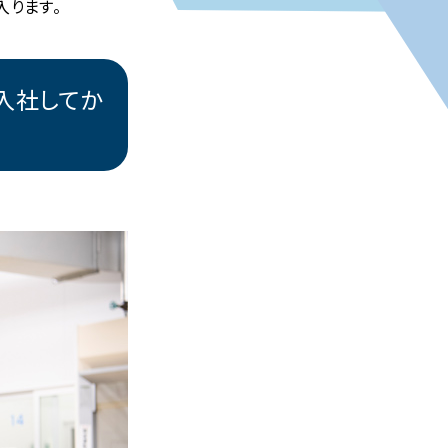
入ります。
入社してか