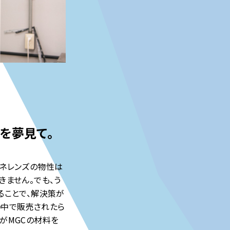
を夢見て。
ガネレンズの物性は
きません。でも、う
ることで、解決策が
の中で販売されたら
がMGCの材料を