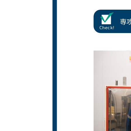
専
Check!