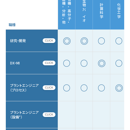
無機・分析・他
有機・高分子・
生物・バイオ
計算科学
化学工学
職種
◎
◎
○
○
研究・開発
CLICK
◎
○
○
○
DX・MI
CLICK
◎
○
○
○
プラントエンジニア
CLICK
（プロセス）
プラントエンジニア
CLICK
（設備*）