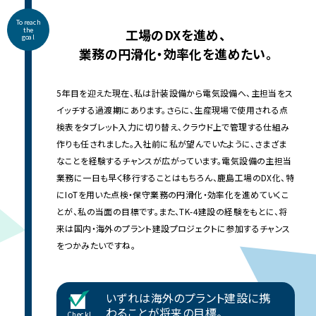
To reach
the
工場のDXを進め、
goal
業務の円滑化・効率化を進めたい。
5年目を迎えた現在、私は計装設備から電気設備へ、主担当をス
イッチする過渡期にあります。さらに、生産現場で使用される点
検表をタブレット入力に切り替え、クラウド上で管理する仕組み
作りも任されました。入社前に私が望んでいたように、さまざま
なことを経験するチャンスが広がっています。電気設備の主担当
業務に一日も早く移行することはもちろん、鹿島工場のDX化、特
にIoTを用いた点検・保守業務の円滑化・効率化を進めていくこ
とが、私の当面の目標です。また、TK-4建設の経験をもとに、将
来は国内・海外のプラント建設プロジェクトに参加するチャンス
をつかみたいですね。
いずれは海外のプラント建設に携
わることが将来の目標。
Check!