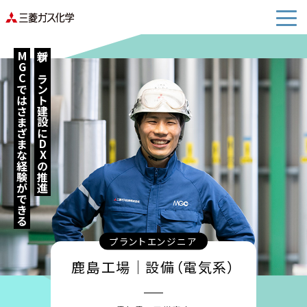
MGC
新プラント建設に
ではさまざまな経験ができる
DX
の推進
プラントエンジニア
鹿島工場│設備（電気系）