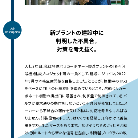
Job
新プラントの建設中に
Description
判明した不具合。
対策を考え抜く。
入社3年目、私は特殊ポリカーボネート製造プラントのTK-4（4
号機）建設プロジェクト班の一員として、建設にジョイン。2022
年9月の本格生産開始を目指しました。ところが、稼働中のTK-3
をベースにTK-4の仕様検討を進めていたところ、溶融ポリカー
ボネート樹脂の排出口に設置され、制御盤で制御されているバ
ルブが要求通りの動作をしないという不具合が発覚しました。メ
ーカーから不具合の報告を受けた私は、対応を考えなければな
りません。計装設備のトラブルはいくつも経験し、1年かけて善後
策を捻り出したケースもあります。「なぜそうなるのか」と考え続
け、別のルートから新たな信号を追加し、制御盤プログラムの改