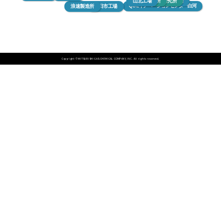
山北工場
平塚研究所
新潟工場
新潟研究所
東京研究所
鹿島工場
QOLイノベーションセンター白河
浪速製造所
四日市工場
Copyright © MITSUBISHI GAS CHEMICAL COMPANY, INC. All rights reserved.