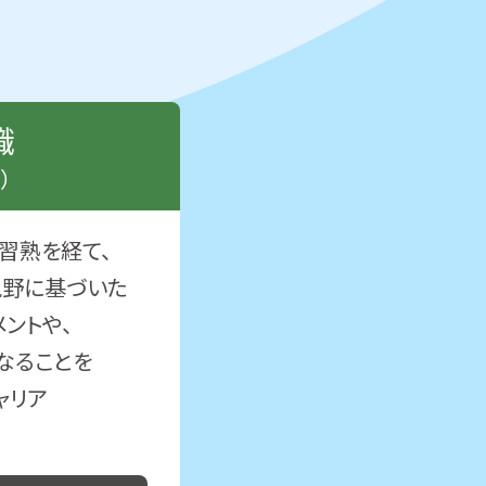
職
）
習熟を経て、
視野に基づいた
ントや、
なることを
ャリア