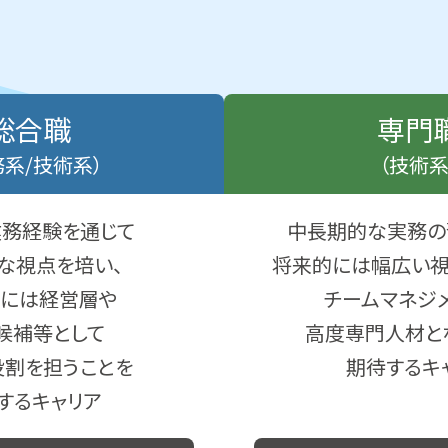
総合職
専門
務系/技術系）
（技術系
業務経験を通じて
中長期的な実務の
な視点を培い、
将来的には幅広い
には経営層や
チームマネジメ
候補等として
高度専門人材と
役割を担うことを
期待するキ
するキャリア