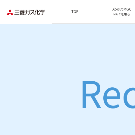
About MGC
TOP
MGCを知る
Rec