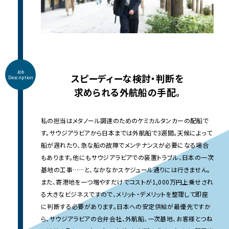
Job
スピーディーな検討・判断を
Description
求められる外航船の手配。
私の担当はメタノール調達のためのケミカルタンカーの配船で
す。サウジアラビアから日本までは外航船で3週間。天候によって
船が遅れたり、急な船の故障でメンテナンスが必要になる場合
もあります。他にもサウジアラビアでの装置トラブル、日本の一次
基地の工事……と、なかなかスケジュール通りには行きません。
また、寄港地を一つ増やすだけでコストが1,000万円上乗せされ
る大きなビジネスですので、メリット・デメリットを整理して即座
に判断する必要があります。日本への安定供給が最優先ですか
ら、サウジアラビアの合弁会社、外航船、一次基地、お客様とつね