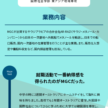
国際社会学部 東アジア地域専攻
業務内容
MGCが出資するサウジアラビアの合弁会社AR-RAZI（サウジ・メタノール・カ
ンパニー）から日本の一次基地へ外航船でメタノールを輸送し、日本での船
口販売、国内一次基地の在庫管理を行うことが主な業務。また、販売仕入想
定や傭船料収支など、国内損益管理も担当している。
Major
就職活動で一番納得感を
field
得られたのがMGCだった。
中学の時に2週間オーストラリアにホームステイをして海外に興
味を持ちました。高校でも1年間オーストラリアに留学。外国語や
国際社会についてさらに学ぶために大学では韓国語を専攻し、