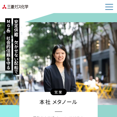
MGCの社会的信頼を守る
安定供給に欠かせない配船で
営業
本社 メタノール