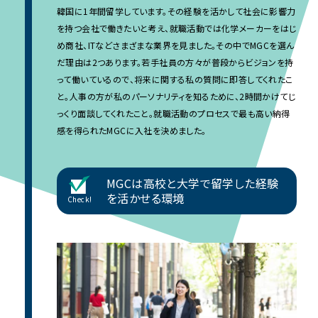
韓国に1年間留学しています。その経験を活かして社会に影響力
を持つ会社で働きたいと考え、就職活動では化学メーカーをはじ
め商社、ITなどさまざまな業界を見ました。その中でMGCを選ん
だ理由は2つあります。若手社員の方々が普段からビジョンを持
って働いているので、将来に関する私の質問に即答してくれたこ
と。人事の方が私のパーソナリティを知るために、2時間かけてじ
っくり面談してくれたこと。就職活動のプロセスで最も高い納得
感を得られたMGCに入社を決めました。
MGCは高校と大学で留学した経験
を活かせる環境
Check!