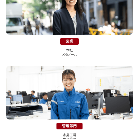
営業
本社
メタノール
管理部門
水島工場
生産管理