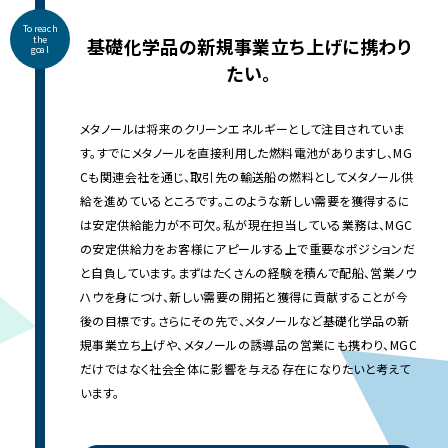
To reach
the
基礎化学品の新規事業立ち上げに携わり
goal
たい。
メタノールは将来のクリーンエネルギーとして注目されていま
す。すでにメタノールを直接利用した燃料電池がありますし、MG
Cも関連会社を通じ、取引先の輸送船の燃料としてメタノール供
給を進めているところです。このような新しい需要を獲得するに
は安定供給能力が不可欠。私が現在担当している業務は、MGC
の安定供給力をお客様にアピールする上で重要なポジションだ
と自負しています。まずはたくさんの経験を積んで配船、営業ノウ
ハウを身につけ、新しい需要の開拓と獲得に貢献することが今
後の目標です。さらにその先で、メタノールなど基礎化学品の新
規事業立ち上げや、メタノールの誘導品の営業にも携わり、MGC
だけではなく社会全体に影響を与える存在になりたいと考えて
います。