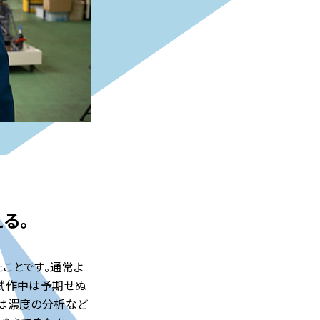
る。
ことです。通常よ
。試作中は予期せぬ
時は濃度の分析など