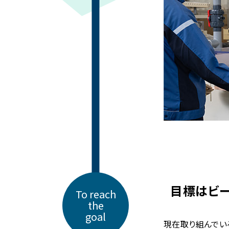
目標はビ
To reach
the
goal
現在取り組んでい