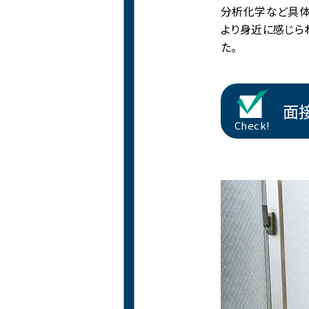
分析化学など具体
より身近に感じら
た。
面
Check!