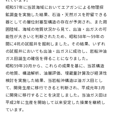
昭和57年に当該海域においてエアガンによる物理探
鉱調査を実施した結果、石油・天然ガスを貯留できる
器としての層位封塞型構造の存在が予測され、また周
囲陸域、海域の地質状況から見て、出油・出ガスの可
能性が大きいと判断されたため、昭和58年～59年の
間に4坑の試掘井を掘削しました。その結果、いずれ
の試掘井においても出油・出ガスに成功し、岩船沖油
ガス田誕生の確信を得ることになりました。
昭和59年10月から、これらの成果を基に、当該構造
の地質、構造解析、油層評価、埋蔵量計算及び経済性
検討を実施した結果、当岩船沖構造は油ガス田とし
て、開発生産に移行できると判断され、平成元年3月
に開発に移行することを決定しました。当油ガス田は
平成2年に生産を開始して以来安定した操業を継続し
ています。