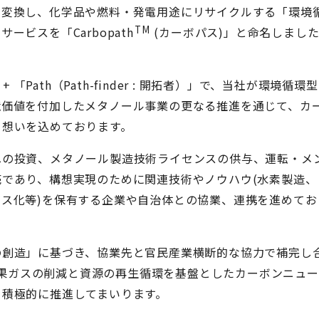
に変換し、化学品や燃料・発電用途にリサイクルする「環境
TM
ビスを「Carbopath
(カーボパス)」と命名しまし
 + 「Path（Path-finder : 開拓者）」で、当社が環境循環
境価値を付加したメタノール事業の更なる推進を通じて、カ
う想いを込めております。
の投資、メタノール製造技術ライセンスの供与、運転・メ
であり、構想実現のために関連技術やノウハウ(水素製造、
ス化等)を保有する企業や自治体との協業、連携を進めてお
創造」に基づき、協業先と官民産業横断的な協力で補完し
果ガスの削減と資源の再生循環を基盤としたカーボンニュー
を積極的に推進してまいります。