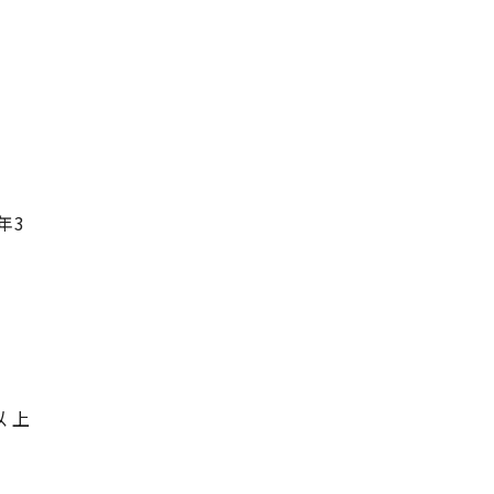
年3
以 上