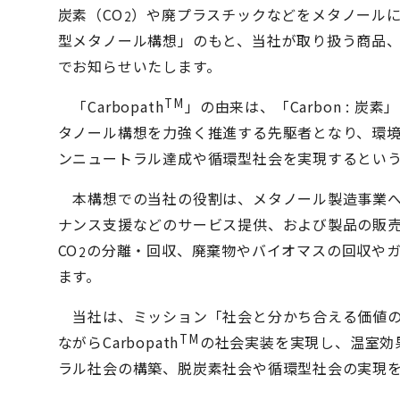
炭素（CO
）や廃プラスチックなどをメタノール
2
型メタノール構想」のもと、当社が取り扱う商品、サー
でお知らせいたします。
TM
「Carbopath
」の由来は、「Carbon : 炭素」
タノール構想を力強く推進する先駆者となり、環
ンニュートラル達成や循環型社会を実現するとい
本構想での当社の役割は、メタノール製造事業へ
ナンス支援などのサービス提供、および製品の販売
CO
の分離・回収、廃棄物やバイオマスの回収やガ
2
ます。
当社は、ミッション「社会と分かち合える価値の
TM
ながらCarbopath
の社会実装を実現し、温室効
ラル社会の構築、脱炭素社会や循環型社会の実現