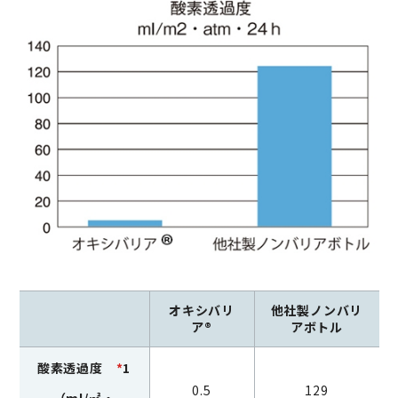
オキシバリ
他社製ノンバリ
ア®
アボトル
酸素透過度
*
1
0.5
129