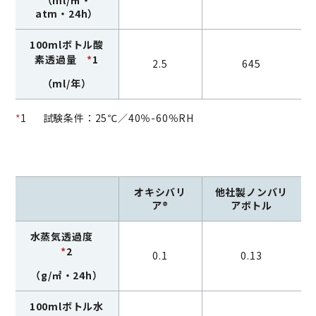
（ml/㎡・
atm・24h）
100mlボトル酸
素透過量
*
1
2.5
645
（ml/年）
*
1 試験条件：25℃／40％-60％RH
オキシバリ
他社製ノンバリ
ア®
アボトル
水蒸気透過度
*
2
0.1
0.13
（g/㎡・24h）
100mlボトル水