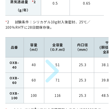
蒸気透過量
*
2
0.5
0.65
（g/年）
*
2 試験条件：シリカゲル10g封入後密封、25℃／
100％RH下に28日間保存後。
サ
容量
全容量
内口径
品番
(胴
（ml）
（O.F.ml）
（mm）
全
OXB-
40
51
25.3
38.
40
OXB-
60
71
25.3
39.
60
OXB-
100
116
25.3
48.
100
®