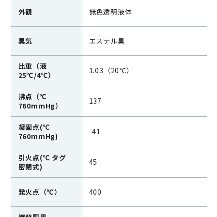
外観
無色透明液体
臭気
エステル臭
比重（液
1.03（20℃）
25℃/4℃）
沸点（℃
137
760mmHg）
凝固点(℃
-41
760mmHg)
引火点(℃ タグ
45
密閉式)
発火点（℃）
400