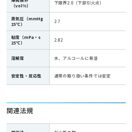
爆発限界
下限界2.0（下部引火点）
（vol%）
蒸気圧（mmHg
2.7
25℃）
粘度（mPa・s
2.82
25℃）
溶解度
水、アルコールに易溶
安定性・反応性
通常の取り扱い条件では安定
関連法規