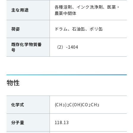
各種溶剤、インク洗浄剤、医薬・
主な用途
農薬中間体
荷姿
ドラム、石油缶、ポリ缶
既存化学物質番
（2）-1404
号
物性
化学式
(CH
)
C(OH)CO
CH
3
2
2
3
分子量
118.13