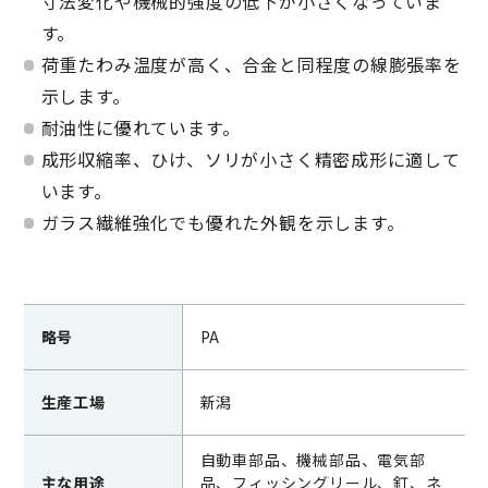
寸法変化や機械的強度の低下が小さくなっていま
す。
荷重たわみ温度が高く、合金と同程度の線膨張率を
示します。
耐油性に優れています。
成形収縮率、ひけ、ソリが小さく精密成形に適して
います。
ガラス繊維強化でも優れた外観を示します。
略号
PA
生産工場
新潟
自動車部品、機械部品、電気部
主な用途
品、フィッシングリール、釘、ネ