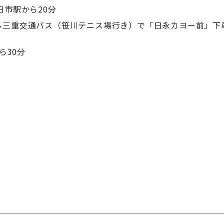
日市駅から20分
ら三重交通バス（笹川テニス場行き）で「日永カヨー前」下
ら30分