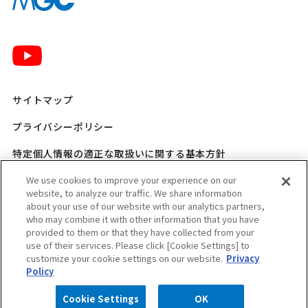
サイトマップ
プライバシーポリシー
特定個人情報の適正な取扱いに関する基本方針
三菱ガス化学 SNSポリシー
We use cookies to improve your experience on our
website, to analyze our traffic. We share information
about your use of our website with our analytics partners,
ご利用規程
who may combine it with other information that you have
provided to them or that they have collected from your
ウェブアクセシビリティ方針
use of their services. Please click [Cookie Settings] to
customize your cookie settings on our website.
Privacy
適格請求書発行事業者登録番号のお知らせ
Policy
Cookie Settings
OK
Copyright © MITSUBISHI GAS CHEMICAL COMPANY, INC. All rights reserved.