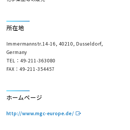
所在地
Immermannstr.14-16, 40210, Dusseldorf,
Germany
TEL：49-211-363080
FAX：49-211-354457
ホームページ
http://www.mgc-europe.de/