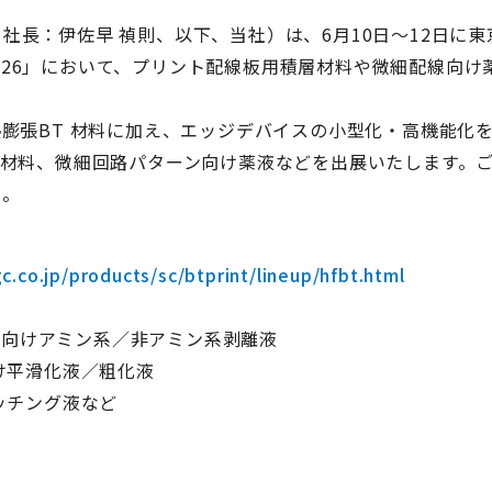
長：伊佐早 禎則、以下、当社）は、6月10日～12日に東
 2026」において、プリント配線板用積層材料や微細配線向け
膨張BT 材料に加え、エッジデバイスの小型化・高機能化
T材料、微細回路パターン向け薬液などを出展いたします。
い。
.co.jp/products/sc/btprint/lineup/hfbt.html
FR向けアミン系／非アミン系剥離液
け平滑化液／粗化液
ッチング液など