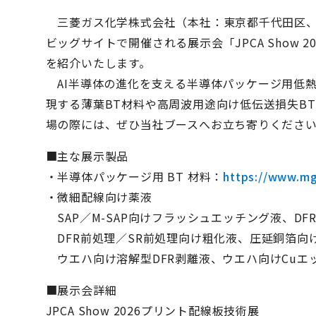
三菱ガス化学株式会社（本社：東京都千代田区、社
ビッグサイトで開催される展示会「JPCA Show
を紹介いたします。
AI半導体の進化を支える半導体パッケージ用低熱
現する薄葉BT材料や高周波用途向け低伝送損失B
場の際には、ぜひ当社ブースへお立ち寄りくださ
■主な展示製品
・半導体パッケージ用 BT 材料：
https://www.mgc
・微細配線向け薬液
SAP／M-SAP向けフラッシュエッチング液、D
DFR前処理／SR前処理向け粗化液、圧延銅箔向
ウエハ向け溶解型DFR剥離液、ウエハ向けCuエ
■展示会詳細
JPCA Show 2026プリント配線板技術展