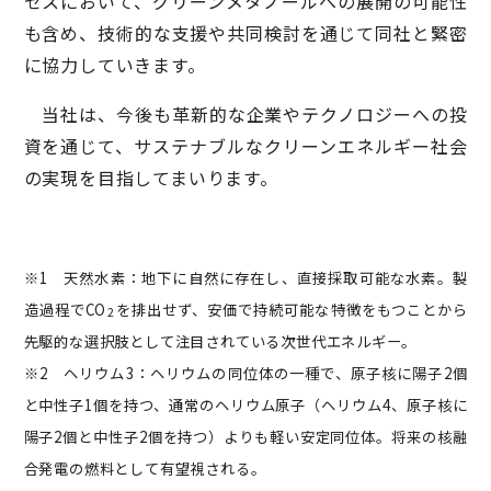
セスにおいて、グリーンメタノールへの展開の可能性
も含め、技術的な支援や共同検討を通じて同社と緊密
に協力していきます。
当社は、今後も革新的な企業やテクノロジーへの投
資を通じて、サステナブルなクリーンエネルギー社会
の実現を目指してまいります。
※1 天然水素：地下に自然に存在し、直接採取可能な水素。製
造過程でCO
を排出せず、安価で持続可能な特徴をもつことから
2
先駆的な選択肢として注目されている次世代エネルギー。
※2 ヘリウム3：ヘリウムの同位体の一種で、原子核に陽子2個
と中性子1個を持つ、通常のヘリウム原子（ヘリウム4、原子核に
陽子2個と中性子2個を持つ）よりも軽い安定同位体。将来の核融
合発電の燃料として有望視される。