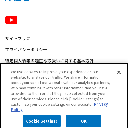
サイトマップ
プライバシーポリシー
特定個人情報の適正な取扱いに関する基本方針
三菱ガス化学 SNSポリシー
We use cookies to improve your experience on our
website, to analyze our traffic. We share information
about your use of our website with our analytics partners,
ご利用規程
who may combine it with other information that you have
provided to them or that they have collected from your
ウェブアクセシビリティ方針
use of their services. Please click [Cookie Settings] to
customize your cookie settings on our website.
Privacy
適格請求書発行事業者登録番号のお知らせ
Policy
Cookie Settings
OK
Copyright © MITSUBISHI GAS CHEMICAL COMPANY, INC. All rights reserved.