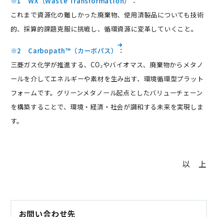
※1 WX（Waste Transformation）
：
これまで資源化の難しかった廃棄物、使用済製品についても技術
的、採算的課題克服に挑戦し、循環資源に変革していくこと。
※2 Carbopath™（カーボパス）
：
三菱ガス化学が推進する、CO₂やバイオマス、廃棄物からメタノ
ールを介してエネルギーや素材を生み出す、環境循環型プラット
フォームです。グリーンメタノール起点としたバリューチェーン
を構築することで、環境・経済・社会が調和する未来を実現しま
す。
以 上
お問い合わせ先