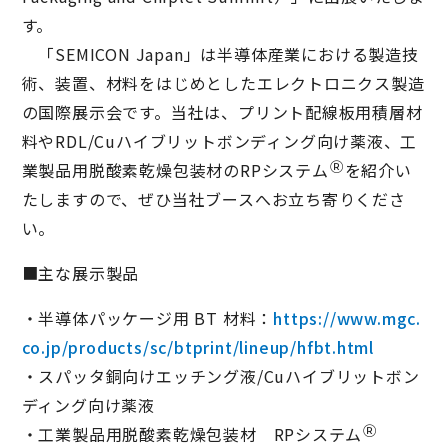
す。
「SEMICON Japan」は半導体産業における製造技
術、装置、材料をはじめとしたエレクトロニクス製造
の国際展示会です。当社は、プリント配線板用積層材
料やRDL/Cuハイブリットボンディング向け薬液、工
Ⓡ
業製品用脱酸素乾燥包装材のRPシステム
を紹介い
たしますので、ぜひ当社ブースへお立ち寄りくださ
い。
■主な展示製品
・半導体パッケージ用 BT 材料：
https://www.mgc.
co.jp/products/sc/btprint/lineup/hfbt.html
・スパッタ銅向けエッチング液/Cuハイブリットボン
ディング向け薬液
Ⓡ
・工業製品用脱酸素乾燥包装材 RPシステム