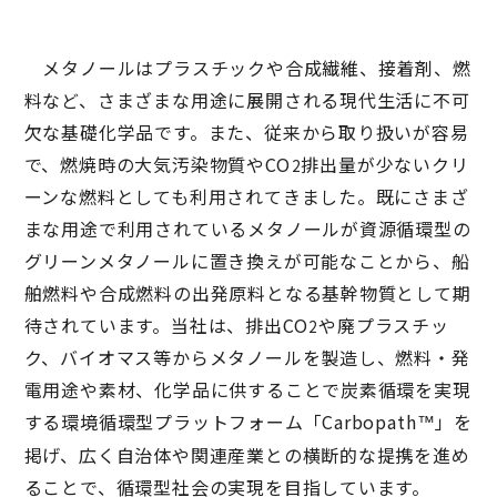
メタノールはプラスチックや合成繊維、接着剤、燃
料など、さまざまな用途に展開される現代生活に不可
欠な基礎化学品です。また、従来から取り扱いが容易
で、燃焼時の大気汚染物質やCO
排出量が少ないクリ
2
ーンな燃料としても利用されてきました。既にさまざ
まな用途で利用されているメタノールが資源循環型の
グリーンメタノールに置き換えが可能なことから、船
舶燃料や合成燃料の出発原料となる基幹物質として期
待されています。当社は、排出CO
や廃プラスチッ
2
ク、バイオマス等からメタノールを製造し、燃料・発
電用途や素材、化学品に供することで炭素循環を実現
する環境循環型プラットフォーム「Carbopath
」を
™
掲げ、広く自治体や関連産業との横断的な提携を進め
ることで、循環型社会の実現を目指しています。