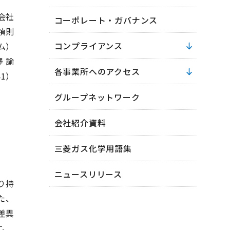
会社
コーポレート・ガバナンス
禎則
コンプライアンス
ム）
 諭
各事業所へのアクセス
41）
グループネットワーク
会社紹介資料
三菱ガス化学用語集
ニュースリリース
り持
た、
差異
す。