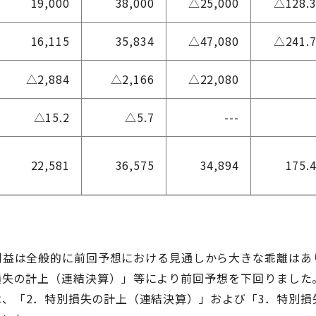
19,000
38,000
△25,000
△128.
16,115
35,834
△47,080
△241.
△2,884
△2,166
△22,080
△15.2
△5.7
---
22,581
36,575
34,894
175.
益は全般的に前回予想における見通しから大きな乖離はあ
損失の計上（連結決算）」等により前回予想を下回りました
、「2．特別損失の計上（連結決算）」および「3．特別損