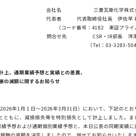
会社名 三菱瓦斯化学株式
代表者 代表取締役社長 伊佐早 
（コード番号：4182 東証プライ
問合せ先 CSR・IR部長 涔澤
（Tel：03-3283-50
計上、通期業績予想と実績との差異、
酬の減額に関するお知らせ
026年1月１日～2026年3月31日）において、下記のとお
とともに、減損損失等を特別損失として計上しました。ま
期連結業績予想および通期個別業績予想と、本日公表の同期実績に
員報酬の減額を決定しましたので、併せてお知らせいたしま