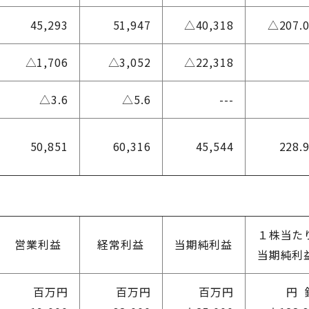
45,293
51,947
△40,318
△207.
△1,706
△3,052
△22,318
△3.6
△5.6
---
50,851
60,316
45,544
228.
１株当た
営業利益
経常利益
当期純利益
当期純利
百万円
百万円
百万円
円 