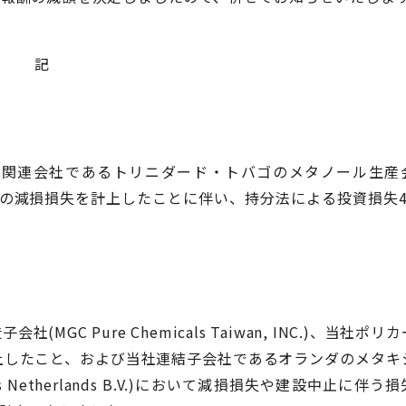
記
用関連会社であるトリニダード・トバゴのメタノール生産
ed)が、固定資産の減損損失を計上したことに伴い、持分法による投資損失
 Pure Chemicals Taiwan, INC.)、当社ポリ
上したこと、および当社連結子会社であるオランダのメタキ
als Netherlands B.V.)において減損損失や建設中止に伴う