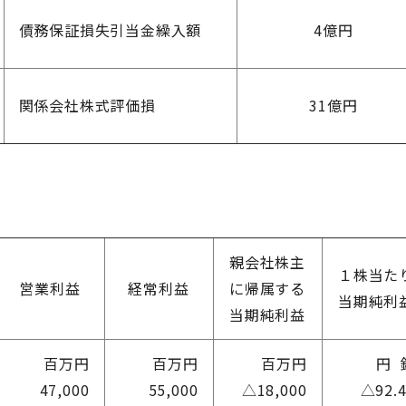
債務保証損失引当金繰入額
4億円
関係会社株式評価損
31億円
親会社株主
１株当た
営業利益
経常利益
に帰属する
当期純利
当期純利益
百万円
百万円
百万円
円 
47,000
55,000
△18,000
△92.