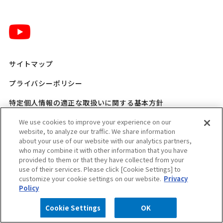
サイトマップ
プライバシーポリシー
特定個人情報の適正な取扱いに関する基本方針
三菱ガス化学 SNSポリシー
We use cookies to improve your experience on our
website, to analyze our traffic. We share information
about your use of our website with our analytics partners,
ご利用規程
who may combine it with other information that you have
provided to them or that they have collected from your
ウェブアクセシビリティ方針
use of their services. Please click [Cookie Settings] to
customize your cookie settings on our website.
Privacy
適格請求書発行事業者登録番号のお知らせ
Policy
Cookie Settings
OK
Copyright © MITSUBISHI GAS CHEMICAL COMPANY, INC. All rights reserved.