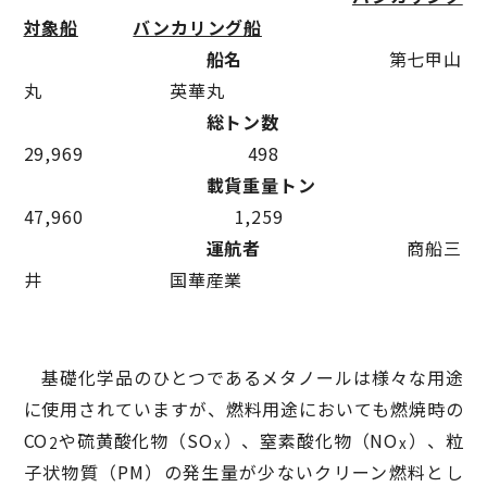
対象船
バンカリング船
船名
第七甲山
丸 英華丸
総トン数
29,969 498
載貨重量トン
47,960 1,259
運航者
商船三
井 国華産業
基礎化学品のひとつであるメタノールは様々な用途
に使用されていますが、燃料用途においても燃焼時の
CO
や硫黄酸化物（SO
）、窒素酸化物（NO
）、粒
2
x
x
子状物質（PM）の発生量が少ないクリーン燃料とし