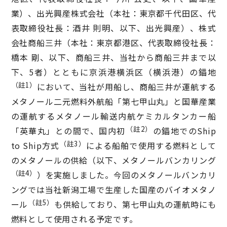
業）、出光興産株式会社（本社：東京都千代田区、代
表取締役社長：酒井 則明、以下、出光興産）、株式
会社商船三井（本社：東京都港区、代表取締役社長：
橋本 剛、以下、商船三井、当社から商船三井まで以
下、5者）とともに京浜港横浜区（横浜港）の錨地
（註1）
において、当社が用船し、商船三井が運航する
メタノール二元燃料外航船「第七甲山丸」と国華産業
の運航するメタノール輸送内航ケミカルタンカー船
（註2）
「英華丸」との間で、国内初
の錨地でのShip
（註3）
to Ship方式
による船舶で使用する燃料として
のメタノールの供給（以下、メタノールバンカリング
（註4）
）を実施しました。今回のメタノールバンカリ
ングでは当社新潟工場で生産した国産のバイオメタノ
（註5）
ール
も供給しており、第七甲山丸の運航時にも
燃料として使用される予定です。