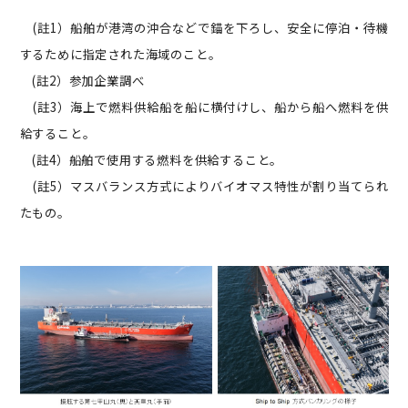
(註1）船舶が港湾の沖合などで錨を下ろし、安全に停泊・待機
するために指定された海域のこと。
(註2）参加企業調べ
(註3）海上で燃料供給船を船に横付けし、船から船へ燃料を供
給すること。
(註4）船舶で使用する燃料を供給すること。
(註5）マスバランス方式によりバイオマス特性が割り当てられ
たもの。