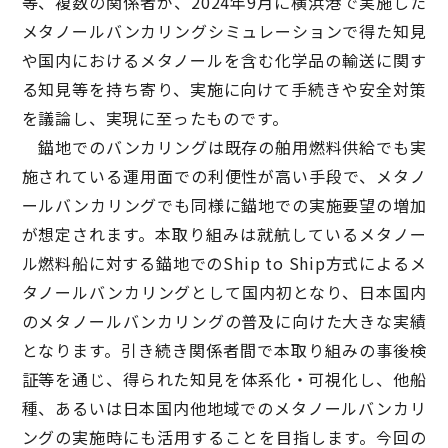
等、複数の関係者が、2024年9月に横浜港で実施した
メタノールバンカリングシミュレーションで得た知見
や国内におけるメタノールを含む化学品の輸送に関す
る知見等を持ち寄り、実施に向けて手続きや安全対策
を議論し、実現に至ったものです。
錨地でのバンカリングは既存の舶用燃料供給でも実
施されている運用面での利便性が高い手段で、メタノ
ールバンカリングでも同様に錨地での実施要望の増加
が想定されます。本取り組みは就航しているメタノー
ル燃料船に対する錨地でのShip to Ship方式によるメ
タノールバンカリングとして国内初となり、日本国内
のメタノールバンカリングの普及に向けた大きな実績
となります。引き続き関係者間で本取り組みの事後検
証等を通じ、得られた知見を体系化・可視化し、他船
種、あるいは日本国内他地域でのメタノールバンカリ
ングの実施時にも活用することを目指します。今回の