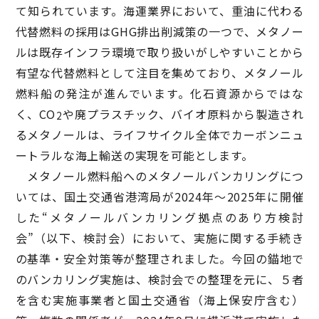
て知られています。海運業界において、重油に代わる
代替燃料の採用はGHG排出削減策の一つで、メタノー
ルは既存インフラ環境で取り扱いがしやすいことから
有望な代替燃料として注目を集めており、メタノール
燃料船の発注が進んでいます。化石資源からではな
く、CO
や廃プラスチック、バイオ原料から製造され
2
るメタノールは、ライフサイクル全体でカーボンニュ
ートラルな海上輸送の実現を可能とします。
メタノール燃料船へのメタノールバンカリングにつ
いては、国土交通省港湾局が2024年～2025年に開催
した“メタノールバンカリング拠点のあり方検討
会”（以下、検討会）において、実施に関する手続き
の基準・安全対策等が整理されました。今回の錨地で
のバンカリング実施は、検討会での整理を元に、５者
を含む実施事業者と国土交通省（海上保安庁含む）