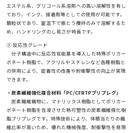
エステル系、グリコール系溶剤への高い溶解性を有し
ており、インク、接着剤等としての使用が可能です。
顆粒状であり、室温下で振とう攪拌のみで溶解するた
め、ハンドリングのし易さが特長です。
③ 反応性グレード
分子構造中に反応性官能基を導入した特殊ポリカー
ボネート樹脂で、アクリルやスチレンなど各種樹脂と
の併用により、密着性の改善や耐衝撃性の向上が実現
できます。
・炭素繊維強化複合材料「PC/CFRTPプリプレグ」
炭素繊維織物に、マトリックス樹脂としてポリカー
ボネート樹脂を含浸させた熱可塑性の炭素繊維強化樹
脂プリプレグです。特殊技術により、体積当たりの繊
維比率が高いため、優れた機械強度、耐衝撃性を発現