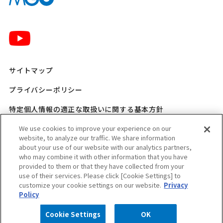
サイトマップ
プライバシーポリシー
特定個人情報の適正な取扱いに関する基本方針
三菱ガス化学 SNSポリシー
We use cookies to improve your experience on our
website, to analyze our traffic. We share information
about your use of our website with our analytics partners,
ご利用規程
who may combine it with other information that you have
provided to them or that they have collected from your
ウェブアクセシビリティ方針
use of their services. Please click [Cookie Settings] to
customize your cookie settings on our website.
Privacy
適格請求書発行事業者登録番号のお知らせ
Policy
Cookie Settings
OK
Copyright © MITSUBISHI GAS CHEMICAL COMPANY, INC. All rights reserved.