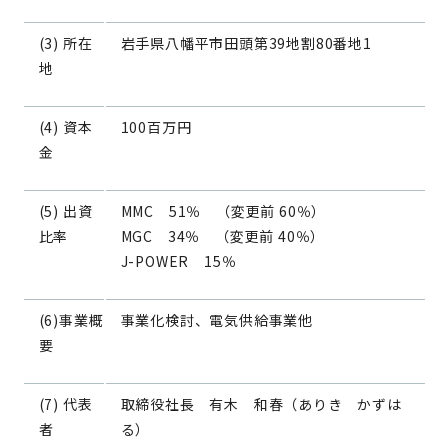
(3) 所在
岩手県八幡平市田頭第39地割80番地1
地
(4) 資本
100百万円
金
(5) 出資
MMC 51％ （変更前 60％）
比率
MGC 34％ （変更前 40％）
J-POWER 15％
(6)事業概
事業化検討、電気供給事業他
要
(7) 代表
取締役社長 有木 和春（ありき かずは
者
る）