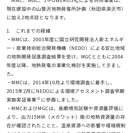
MMC、MGC、J-POWERの3社による共同事業は、
現在建設中の山葵沢地熱発電所計画（秋田県湯沢市）
に加え2地点目となります。
1. これまでの経緯
・MMCは、2003年度に国立研究開発法人新エネルギ
ー・産業技術総合開発機構（NEDO）による安比地域
の地熱開発促進調査結果を受け、MGCとともに2004
年度以降、地熱発電の事業化検討を実施してきまし
た。
・MMCは、2014年10月より環境調査に着手し、
2015年2月にNEDOによる環境アセスメント調査早期
※
実施実証事業
に参画しました。
・MMCおよびMGCは、長期噴気試験や資源量評価に
より、出力15MW（メガワット）級の地熱資源量の存
在が確認されたことと、温泉資源への影響や環境規制