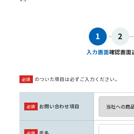
1
2
入力画面
確認画面
のついた項目は必ずご入力ください。
必須
お問い合わせ項目
必須
氏名
必須