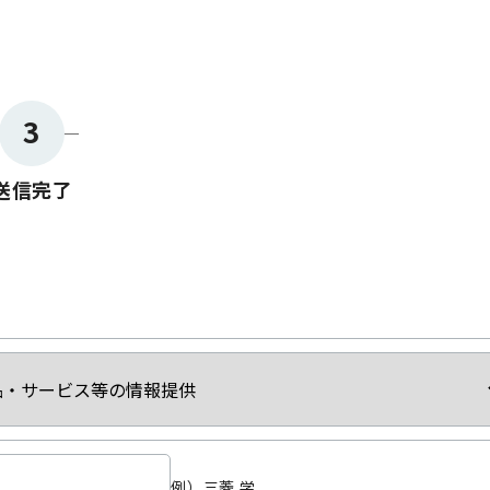
3
送信完了
例）三菱 学