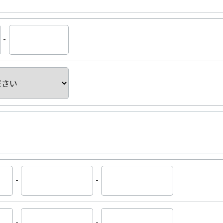
-
-
-
-
-