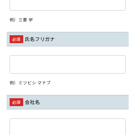
例）三菱 学
氏名フリガナ
必須
例）ミツビシ マナブ
会社名
必須