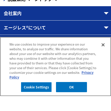
会社案内
エージレス®について
製品一覧
We use cookies to improve your experience on our
website, to analyze our traffic. We share information
about your use of our website with our analytics partners,
一般消費者様向け情報
who may combine it with other information that you
have provided to them or that they have collected from
your use of their services. Please click [Cookie Settings] to
customize your cookie settings on our website.
Privacy
Policy
Cookie Settings
OK
Copyright © MITSUBISHI GAS CHEMICAL COMPANY, INC. All rights reserved.