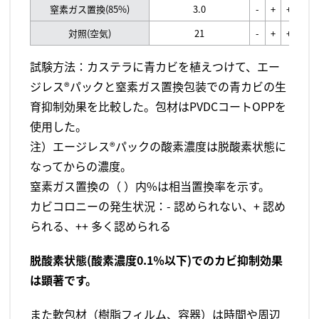
窒素ガス置換(85%)
3.0
-
+
++
++
対照(空気)
21
-
+
++
++
試験方法：カステラに青カビを植えつけて、エー
ジレス®パックと窒素ガス置換包装での青カビの生
育抑制効果を比較した。包材はPVDCコートOPPを
使用した。
注）エージレス®パックの酸素濃度は脱酸素状態に
なってからの濃度。
窒素ガス置換の（ ）内%は相当置換率を示す。
カビコロニーの発生状況：- 認められない、+ 認め
られる、++ 多く認められる
脱酸素状態(酸素濃度0.1％以下)でのカビ抑制効果
は顕著です。
また軟包材（樹脂フィルム、容器）は時間や周辺