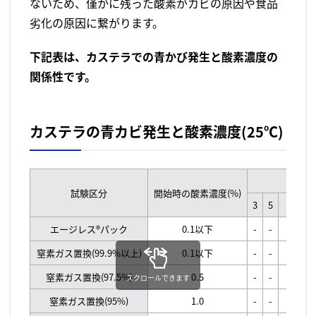
ないため、僅かに残った酸素がカビの原因や食品
劣化の原因に繋がります。
下記表は、カステラでの青かび発生と酸素濃度の
関係性です。
カステラの青カビ発生と酸素濃度(25℃)
保存
試験区分
開始時の酸素濃度(%)
3
5
7
9
エージレス®パック
0.1以下
-
-
-
-
窒素ガス置換(99.9%以上)
0.1以下
-
-
-
-
窒素ガス置換(97.5%)
0.5
-
-
-
+
スクロールできます
窒素ガス置換(95%)
1.0
-
-
+
++