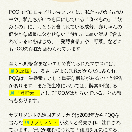
PQQ（ピロロキノリンキノン）は、私たちのからだの
中や、私たちがいつも口にしている「食べもの」「飲
みもの」に、もともと含まれている成分。赤ちゃんの
健やかな成長に欠かせない「母乳」に高い濃度で含ま
れているのをはじめ、「発酵食品」や「野菜」などに
もPQQの存在が認められています。
全くPQQを含まないエサで育てられたマウスには、
欠乏症
によるさまざまな異変がからだにみられ、
PQQは「栄養素」として重要な機能があるという報告
があります。また微生物においては、酵素を助ける
「補酵素」
としてPQQがはたらいている、との報
告もあります。
サプリメント先進国アメリカでは2008年からPQQを
含んだ
サプリメント
が次々と発売され、注目され
ています。研究が進むにつれて「細胞を元気にする」