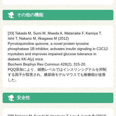
その他の機能
[33] Takada M, Sumi M, Maeda A, Watanabe F, Kamiya T,
Ishii T, Nakano M, Akagawa M (2012)
Pyrroloquinoline quinone, a novel protein tyrosine
phosphatase 1B inhibitor, activates insulin signaling in C2C12
myotubes and improves impaired glucose tolerance in
diabetic KK-A(y) mice.
Biochem Biophys Res Commun 428(2), 315-20.
PQQ添加により、細胞レベルではインスリンシグナルを抑制
する因子が阻害され、糖尿病モデルマウスでも耐糖能が改善
した。
安全性
[38] Nakano M, Suzuki H, Imamura T, Lau A, Lynch B (2013)