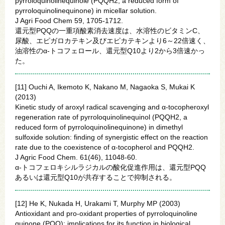
pyrroloquinolinequinole (PQQH2, a reduced form of
pyrroloquinolinequinone) in micellar solution.
J Agri Food Chem 59, 1705-1712.
還元型PQQの一重項酸素消去速度は、水溶性のビタミンC、
尿酸、エピガロカテキン及びエピカテキンより6～22倍速く、
油溶性のα-トコフェロール、還元型Q10より2から3倍速かっ
た。
[11] Ouchi A, Ikemoto K, Nakano M, Nagaoka S, Mukai K
(2013)
Kinetic study of aroxyl radical scavenging and α-tocopheroxyl
regeneration rate of pyrroloquinolinequinol (PQQH2, a
reduced form of pyrroloquinolinequinone) in dimethyl
sulfoxide solution: finding of synergistic effect on the reaction
rate due to the coexistence of α-tocopherol and PQQH2.
J Agric Food Chem. 61(46), 11048-60.
α-トコフェロキシルラジカルの酸化促進作用は、還元型PQQ
あるいは還元型Q10が共存することで抑制される。
[12] He K, Nukada H, Urakami T, Murphy MP (2003)
Antioxidant and pro-oxidant properties of pyrroloquinoline
quinone (PQQ): implications for its function in biological