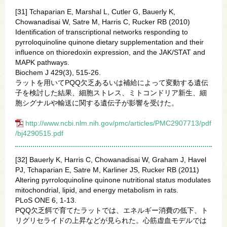
[31] Tchaparian E, Marshal L, Cutler G, Bauerly K,
Chowanadisai W, Satre M, Harris C, Rucker RB (2010)
Identification of transcriptional networks responding to
pyrroloquinoline quinone dietary supplementation and their
influence on thioredoxin expression, and the JAK/STAT and
MAPK pathways.
Biochem J 429(3), 515-26.
ラットを用いてPQQ欠乏あるいは補給によって変動する遺伝
子を検討した結果、細胞ストレス、ミトコンドリア新生、細
胞シグナルや輸送に関する遺伝子が影響を受けた。
http://www.ncbi.nlm.nih.gov/pmc/articles/PMC2907713/pdf
/bj4290515.pdf
[32] Bauerly K, Harris C, Chowanadisai W, Graham J, Havel
PJ, Tchaparian E, Satre M, Karliner JS, Rucker RB (2011)
Altering pyrroloquinoline quinone nutritional status modulates
mitochondrial, lipid, and energy metabolism in rats.
PLoS ONE 6, 1-13.
PQQ欠乏餌で育てたラットでは、エネルギー消費の低下、ト
リグリセライドの上昇などが見られた。心筋虚血モデルでは