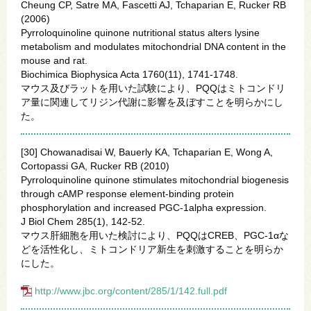
Cheung CP, Satre MA, Fascetti AJ, Tchaparian E, Rucker RB
(2006)
Pyrroloquinoline quinone nutritional status alters lysine
metabolism and modulates mitochondrial DNA content in the
mouse and rat.
Biochimica Biophysica Acta 1760(11), 1741-1748.
マウス及びラットを用いた試験により、PQQはミトコンドリ
ア量に関連してリジン代謝に影響を及ぼすことを明らかにし
た。
[30] Chowanadisai W, Bauerly KA, Tchaparian E, Wong A,
Cortopassi GA, Rucker RB (2010)
Pyrroloquinoline quinone stimulates mitochondrial biogenesis
through cAMP response element-binding protein
phosphorylation and increased PGC-1alpha expression.
J Biol Chem 285(1), 142-52.
マウス肝細胞を用いた検討により、PQQはCREB、PGC-1αな
どを活性化し、ミトコンドリア新生を刺激することを明らか
にした。
http://www.jbc.org/content/285/1/142.full.pdf