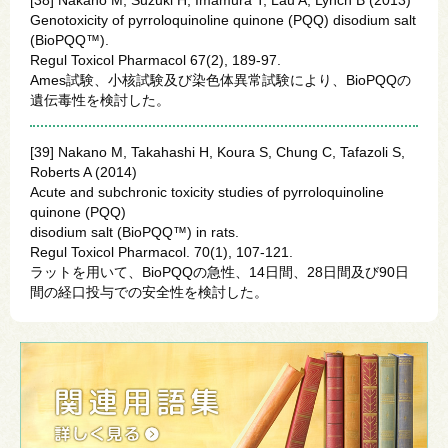
Genotoxicity of pyrroloquinoline quinone (PQQ) disodium salt
(BioPQQ™).
Regul Toxicol Pharmacol 67(2), 189-97.
Ames試験、小核試験及び染色体異常試験により、BioPQQの
遺伝毒性を検討した。
[39] Nakano M, Takahashi H, Koura S, Chung C, Tafazoli S,
Roberts A (2014)
Acute and subchronic toxicity studies of pyrroloquinoline
quinone (PQQ)
disodium salt (BioPQQ™) in rats.
Regul Toxicol Pharmacol. 70(1), 107-121.
ラットを用いて、BioPQQの急性、14日間、28日間及び90日
間の経口投与での安全性を検討した。