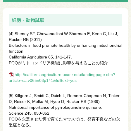
細胞・動物試験
[4] Shenoy SF, Chowanadisai W Sharman E, Keen C, Liu J,
Rucker RB (2011)
Biofactors in food promote health by enhancing mitochondrial
function.
California Agriculture 65, 141-147.
PQQがミトコンドリア機能に影響を与えることの紹介
http://californiaagriculture.ucanr.edu/landingpage.cfm?
article=ca.v065n03p141&fulltext=yes
[5] Killgore J, Smidt C, Duich L, Romero-Chapman N, Tinker
D, Reiser K, Melko M, Hyde D, Rucker RB (1989)
Nutritional importance of pyrroloquinoline quinone.
Science 245, 850-852.
PQQを欠乏させた餌で育てたマウスでは、発育不良などの欠
乏症となる。