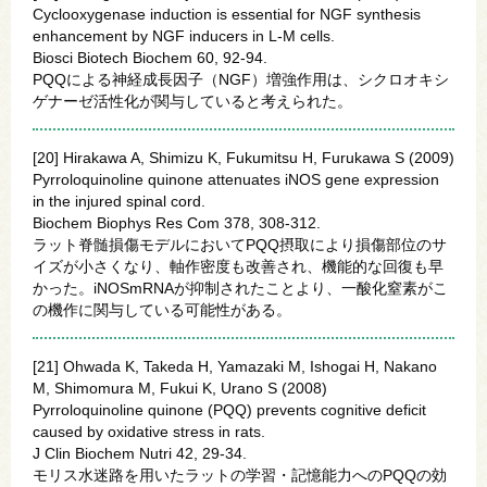
Cyclooxygenase induction is essential for NGF synthesis
enhancement by NGF inducers in L-M cells.
Biosci Biotech Biochem 60, 92-94.
PQQによる神経成長因子（NGF）増強作用は、シクロオキシ
ゲナーゼ活性化が関与していると考えられた。
[20] Hirakawa A, Shimizu K, Fukumitsu H, Furukawa S (2009)
Pyrroloquinoline quinone attenuates iNOS gene expression
in the injured spinal cord.
Biochem Biophys Res Com 378, 308-312.
ラット脊髄損傷モデルにおいてPQQ摂取により損傷部位のサ
イズが小さくなり、軸作密度も改善され、機能的な回復も早
かった。iNOSmRNAが抑制されたことより、一酸化窒素がこ
の機作に関与している可能性がある。
[21] Ohwada K, Takeda H, Yamazaki M, Ishogai H, Nakano
M, Shimomura M, Fukui K, Urano S (2008)
Pyrroloquinoline quinone (PQQ) prevents cognitive deficit
caused by oxidative stress in rats.
J Clin Biochem Nutri 42, 29-34.
モリス水迷路を用いたラットの学習・記憶能力へのPQQの効