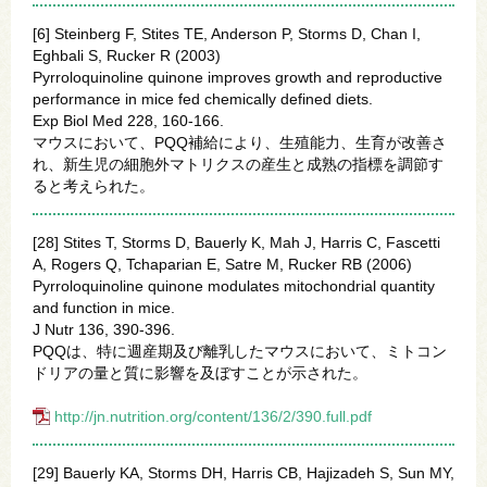
[6] Steinberg F, Stites TE, Anderson P, Storms D, Chan I,
Eghbali S, Rucker R (2003)
Pyrroloquinoline quinone improves growth and reproductive
performance in mice fed chemically defined diets.
Exp Biol Med 228, 160-166.
マウスにおいて、PQQ補給により、生殖能力、生育が改善さ
れ、新生児の細胞外マトリクスの産生と成熟の指標を調節す
ると考えられた。
[28] Stites T, Storms D, Bauerly K, Mah J, Harris C, Fascetti
A, Rogers Q, Tchaparian E, Satre M, Rucker RB (2006)
Pyrroloquinoline quinone modulates mitochondrial quantity
and function in mice.
J Nutr 136, 390-396.
PQQは、特に週産期及び離乳したマウスにおいて、ミトコン
ドリアの量と質に影響を及ぼすことが示された。
http://jn.nutrition.org/content/136/2/390.full.pdf
[29] Bauerly KA, Storms DH, Harris CB, Hajizadeh S, Sun MY,