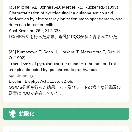
[35] Mitchell AE, Johnes AD, Mercer RS, Rucker RB (1999)
Characterization of pyrroloquinoline quinone amino acid
derivatives by electrospray ionization mass spectrometry and
detection in human milk.
Anal Biochem 269, 317-325.
LC/MS分析を行った結果、母乳にPQQが多く含まれていた。
[36] Kumazawa T, Seno H, Urakami T, Matsumoto T, Suzuki
O (1992)
Trace levels of pyrroloquinoline quinone in human and rat
samples detected by gas chromatography/mass
spectrometry.
Biochim Biophys Acta 1156, 62-66.
GS/MS分析を行った結果、ヒト及びラットの様々な組織及び
器官にPQQが存在していた。
抗酸化