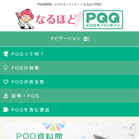
PQQ資料館｜ピロロキノリンキノン”なるほどPQQ”
ナビゲーション
PQQって何？
PQQの効果
PQQの安全性
証明！PQQ
PQQを含む食品