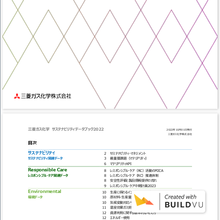
三菱ガス化学 
サステナビリティデータブック2022 
2022年10月01日発行 
三菱ガス化学株式会社 
目次 
サステナビリティ 
2 
サステナビリティ・マネジメント 
サステナビリティ関連データ 
3 
最重要課題（マテリアリティ） 
6 
マテリアリティKPI 
Responsible Care 
8 
レスポンシブル・ケア（RC）活動のPDCA 
レスポンシブル・ケア関連データ 
8 
レスポンシブル・ケア（RC）推進体制 
8 
安全性評価と製品情報提供の流れ 
9 
レスポンシブル・ケア中期計画2023 
Environmental 
10 
生産に係わるインプット・アウトプット 
環境データ 
10 
原材料・生産量 
10 
気候変動対応への基本的な考え方 
11 
温室効果ガス排出 
12 
資源利用に関する基本的な考え方 
12 
エネルギー使用 