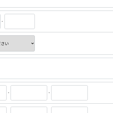
-
-
-